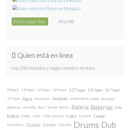
Descargar Wav
49.6 MB
Quien está en linea
Hay 550 invitados y ningún miembro en línea
137 bpm
145 bpm
89 bpm
115 bpm
125 bpm
135 bpm
167 bpm
Agua
175 bpm
Amanecer
Ambiente
Ambiente de ciudad
Animales
Baterías
Bateria
Aplausos
Avenida
Aves
Barrio
bebe
Banda
Calles
Bullicio
Caida
Calle estrecha
Camión
Campo
Calle
Drums
Dub
Ciudad
Coches
Carreteras
Cofradía