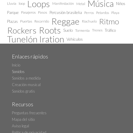
Loops
Música
Lluvia
loop
Manifestación
Niños
Metal
Parque
Pasajeros
Pasos
Percusión brasileña
Perros
Petardos
Playa
Reggae
Ritmo
Plazas
Puertas
Recorrido
Riachuelo
Roots
Rockers
Suelo
Trenes
Tráfico
Tormenta
Tunelón Iration
Vehículos
Enlaces rápidos
Inicio
Sonidos
Sonidos a medida
Creación musical
Sonidos gratis
Recursos
Preguntas frecuentes
Mapa del sitio
Aviso legal
Política de privacidad