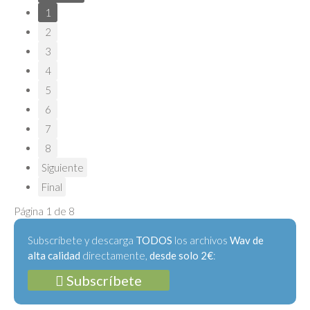
1
2
3
4
5
6
7
8
Siguiente
Final
Página 1 de 8
Subscríbete y descarga
TODOS
los archivos
Wav de
alta calidad
directamente,
desde solo 2€
:
Subscríbete