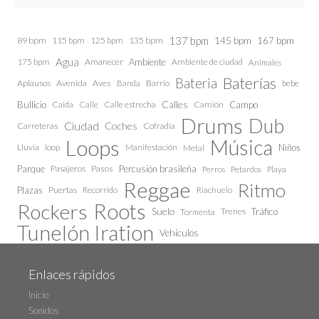
137 bpm
145 bpm
89 bpm
115 bpm
125 bpm
135 bpm
167 bpm
Agua
175 bpm
Amanecer
Ambiente
Ambiente de ciudad
Animales
Baterías
Bateria
Aplausos
Avenida
Aves
Barrio
bebe
Banda
Calles
Bullicio
Caida
Calle estrecha
Camión
Campo
Calle
Drums
Dub
Ciudad
Coches
Carreteras
Cofradía
Loops
Música
Lluvia
loop
Manifestación
Niños
Metal
Parque
Pasajeros
Pasos
Percusión brasileña
Perros
Petardos
Playa
Reggae
Ritmo
Plazas
Puertas
Recorrido
Riachuelo
Roots
Rockers
Suelo
Trenes
Tráfico
Tormenta
Tunelón Iration
Vehículos
Enlaces rápidos
Inicio
Sonidos