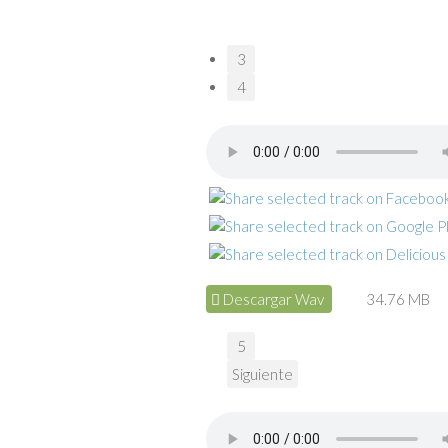
3
4
Descargar Wav
34.76 MB
5
Siguiente