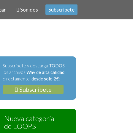
car
Sonidos
Subscríbete
Subscríbete y descarga
TODOS
los archivos
Wav de alta calidad
directamente,
desde solo 2€
:
Subscríbete
Nueva categoría
de LOOPS