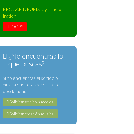
REGGAE DRUMS by Tunelón
Iration
LOOPS
¿No encuentras lo
que buscas?
Si no encuentras el sonido o
música que buscas, solicítalo
desde aquí:
Solicitar sonido a medida
Solicitar creación musical