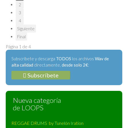
2
3
4
Siguiente
Final
Página 1 de 4
Subscríbete y descarga
TODOS
los archivos
Wav de
alta calidad
directamente,
desde solo 2€
:
Subscríbete
Nueva categoría
de LOOPS
REGGAE DRUMS by Tunelón Iration