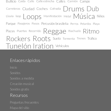
Calles
Bullicio
Caida
Calle estrecha
Camión
Campo
Calle
Drums
Dub
Ciudad
Coches
Carreteras
Cofradía
Loops
Música
Lluvia
loop
Manifestación
Niños
Metal
Parque
Pasajeros
Pasos
Percusión brasileña
Perros
Petardos
Playa
Reggae
Ritmo
Plazas
Puertas
Recorrido
Riachuelo
Roots
Rockers
Suelo
Trenes
Tráfico
Tormenta
Tunelón Iration
Vehículos
Enlaces rápidos
Inicio
Sonidos
Sonidos a medida
Creación musical
Sonidos gratis
Recursos
Preguntas frecuentes
Mapa del sitio