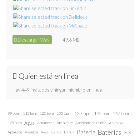
Descargar Wav
49.6 MB
Quien está en linea
Hay 449 invitados y ningún miembro en línea
137 bpm
145 bpm
89 bpm
115 bpm
125 bpm
135 bpm
167 bpm
Agua
175 bpm
Amanecer
Ambiente
Ambiente de ciudad
Animales
Baterías
Bateria
Aplausos
Avenida
Aves
Barrio
bebe
Banda