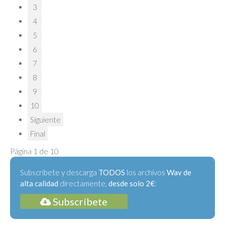
3
4
5
6
7
8
9
10
Siguiente
Final
Página 1 de 10
Subscríbete y descarga
TODOS
los archivos
Wav de
alta calidad
directamente,
desde solo 2€
:
Subscríbete