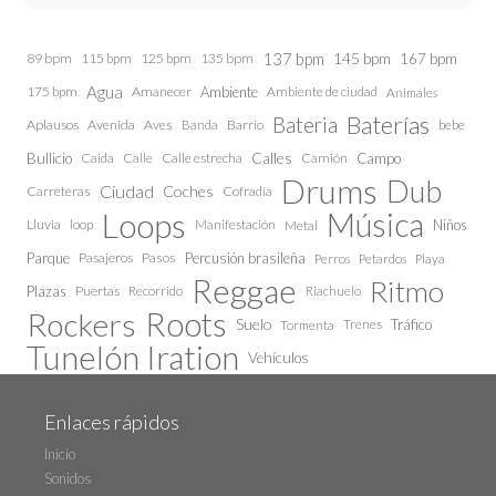
137 bpm
145 bpm
89 bpm
115 bpm
125 bpm
135 bpm
167 bpm
Agua
175 bpm
Amanecer
Ambiente
Ambiente de ciudad
Animales
Baterías
Bateria
Aplausos
Avenida
Aves
Barrio
bebe
Banda
Calles
Bullicio
Caida
Calle estrecha
Camión
Campo
Calle
Drums
Dub
Ciudad
Coches
Carreteras
Cofradía
Loops
Música
Lluvia
loop
Manifestación
Niños
Metal
Parque
Pasajeros
Pasos
Percusión brasileña
Perros
Petardos
Playa
Reggae
Ritmo
Plazas
Puertas
Recorrido
Riachuelo
Roots
Rockers
Suelo
Trenes
Tráfico
Tormenta
Tunelón Iration
Vehículos
Enlaces rápidos
Inicio
Sonidos