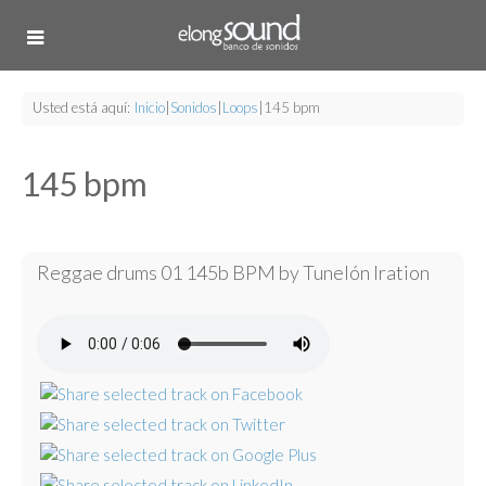
Usted está aquí:
Inicio
|
Sonidos
|
Loops
|
145 bpm
145 bpm
Reggae drums 01 145b BPM by Tunelón Iration