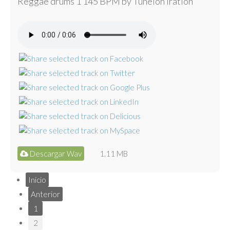
Reggae drums 1 145 BPM by Tunelón Iration
Descargar Wav
1.11 MB
Inicio
Anterior
1
2