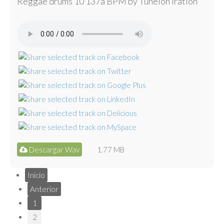
Reggae drums 10 137a BPM by Tunelón Iration
Descargar Wav
1.77 MB
Inicio
Anterior
1
2