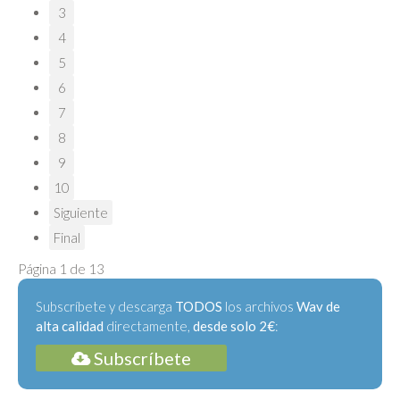
3
4
5
6
7
8
9
10
Siguiente
Final
Página 1 de 13
Subscríbete y descarga
TODOS
los archivos
Wav de
alta calidad
directamente,
desde solo 2€
:
Subscríbete