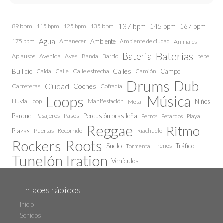
137 bpm
145 bpm
89 bpm
115 bpm
125 bpm
135 bpm
167 bpm
Agua
175 bpm
Amanecer
Ambiente
Ambiente de ciudad
Animales
Baterías
Bateria
Aplausos
Avenida
Aves
Barrio
bebe
Banda
Calles
Bullicio
Caida
Calle estrecha
Camión
Campo
Calle
Drums
Dub
Ciudad
Coches
Carreteras
Cofradía
Loops
Música
Lluvia
loop
Manifestación
Niños
Metal
Parque
Pasajeros
Pasos
Percusión brasileña
Perros
Petardos
Playa
Reggae
Ritmo
Plazas
Puertas
Recorrido
Riachuelo
Roots
Rockers
Suelo
Trenes
Tráfico
Tormenta
Tunelón Iration
Vehículos
Enlaces rápidos
Inicio
Sonidos