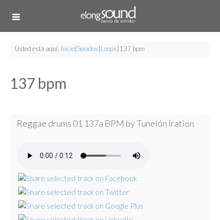
Usted está aquí:
Inicio
|
Sonidos
|
Loops
|
137 bpm
137 bpm
Reggae drums 01 137a BPM by Tunelón Iration