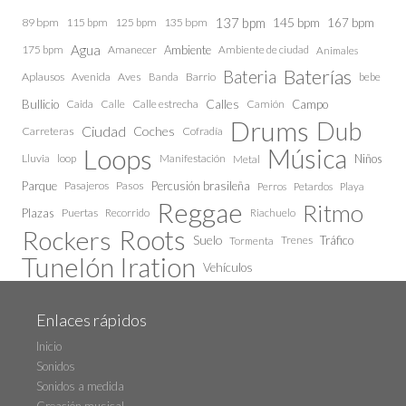
137 bpm
145 bpm
89 bpm
115 bpm
125 bpm
135 bpm
167 bpm
Agua
175 bpm
Amanecer
Ambiente
Ambiente de ciudad
Animales
Baterías
Bateria
Aplausos
Avenida
Aves
Barrio
bebe
Banda
Calles
Bullicio
Caida
Calle estrecha
Camión
Campo
Calle
Drums
Dub
Ciudad
Coches
Carreteras
Cofradía
Loops
Música
Lluvia
loop
Manifestación
Niños
Metal
Parque
Pasajeros
Pasos
Percusión brasileña
Perros
Petardos
Playa
Reggae
Ritmo
Plazas
Puertas
Recorrido
Riachuelo
Roots
Rockers
Suelo
Trenes
Tráfico
Tormenta
Tunelón Iration
Vehículos
Enlaces rápidos
Inicio
Sonidos
Sonidos a medida