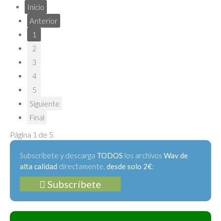
Inicio
Anterior
1
2
3
4
5
Siguiente
Final
Página 1 de 5
Subscríbete y descarga
TODOS
los archivos
Wav de
alta calidad
directamente,
desde solo 2€
:
Subscríbete