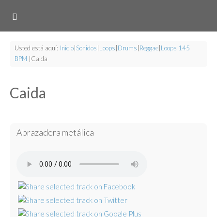
Usted está aquí:
Inicio
|
Sonidos
|
Loops
|
Drums
|
Reggae
|
Loops 145
BPM
|
Caida
Caida
Abrazadera metálica