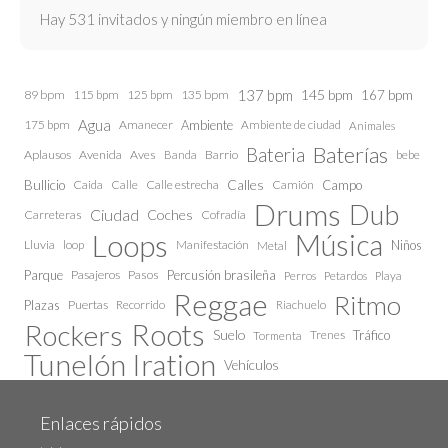
Hay 531 invitados y ningún miembro en línea
137 bpm
145 bpm
89 bpm
115 bpm
125 bpm
135 bpm
167 bpm
Agua
175 bpm
Amanecer
Ambiente
Ambiente de ciudad
Animales
Baterías
Bateria
Aplausos
Avenida
Aves
Barrio
bebe
Banda
Calles
Bullicio
Caida
Calle estrecha
Camión
Campo
Calle
Drums
Dub
Ciudad
Coches
Carreteras
Cofradía
Loops
Música
Lluvia
loop
Manifestación
Niños
Metal
Parque
Pasajeros
Pasos
Percusión brasileña
Perros
Petardos
Playa
Reggae
Ritmo
Plazas
Puertas
Recorrido
Riachuelo
Roots
Rockers
Suelo
Trenes
Tráfico
Tormenta
Tunelón Iration
Vehículos
Enlaces rápidos