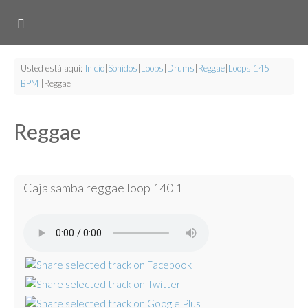
Usted está aquí:
Inicio
|
Sonidos
|
Loops
|
Drums
|
Reggae
|
Loops 145
BPM
|
Reggae
Reggae
Caja samba reggae loop 140 1