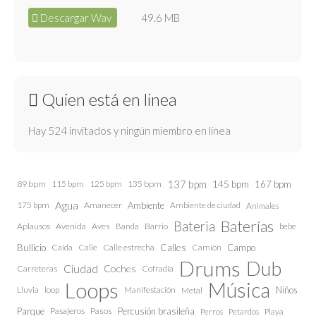
Descargar Wav
49.6 MB
Quien está en linea
Hay 524 invitados y ningún miembro en línea
137 bpm
145 bpm
89 bpm
115 bpm
125 bpm
135 bpm
167 bpm
Agua
175 bpm
Amanecer
Ambiente
Ambiente de ciudad
Animales
Baterías
Bateria
Aplausos
Avenida
Aves
Barrio
bebe
Banda
Calles
Bullicio
Caida
Calle estrecha
Camión
Campo
Calle
Drums
Dub
Ciudad
Coches
Carreteras
Cofradía
Loops
Música
Lluvia
loop
Manifestación
Niños
Metal
Parque
Pasajeros
Pasos
Percusión brasileña
Perros
Petardos
Playa