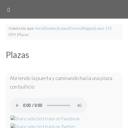
Usted está aquí:
Inicio
|
Sonidos
|
Loops
|
Drums
|
Reggae
|
Loops 145
BPM
|
Plazas
Plazas
Abriendo la puerta y caminando hacia una plaza
con bullicio