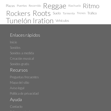
Reggae
Ritmo
Plazas
Puertas
Recorrido
Riachuelo
Roots
Rockers
Suelo
Trenes
Tráfico
Tormenta
Tunelón Iration
Vehículos
Enlaces rápidos
Inicio
Sonidos
Sonidos a medida
Creación musical
Sonidos gratis
Recursos
Preguntas frecuentes
Mapa del sitio
Aviso legal
Política de privacidad
Ayuda
Contacto