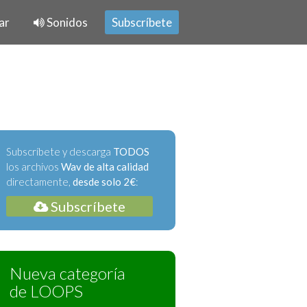
ar
Sonidos
Subscríbete
Subscríbete y descarga
TODOS
los archivos
Wav de alta calidad
directamente,
desde solo 2€
:
Subscríbete
Nueva categoría
de LOOPS