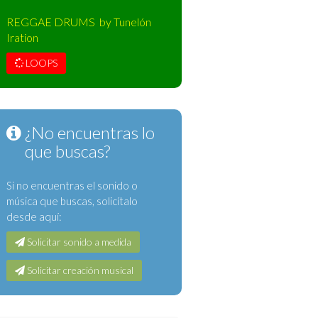
REGGAE DRUMS by Tunelón
Iration
LOOPS
¿No encuentras lo
que buscas?
Si no encuentras el sonido o
música que buscas, solicítalo
desde aquí:
Solicitar sonido a medida
Solicitar creación musical