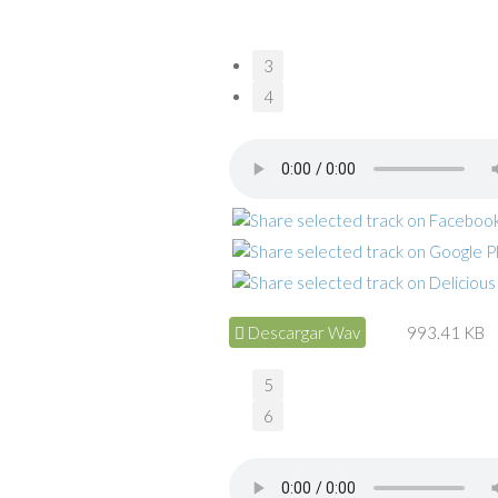
3
4
Descargar Wav
993.41 KB
5
6