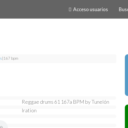
Acceso usuarios
Bus
s
|
167 bpm
Reggae drums 61 167a BPM by Tunelón
Iration