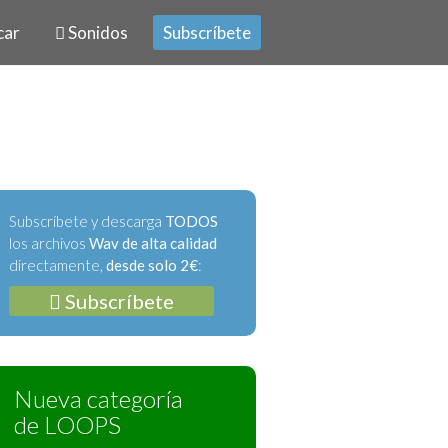
car
Sonidos
Subscríbete
Subscríbete y descarga
TODOS
los archivos
Wav de alta calidad
directamente,
desde solo 2€
:
Subscríbete
Nueva categoría
de LOOPS