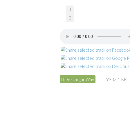
1
2
Descargar Wav
993.41 KB