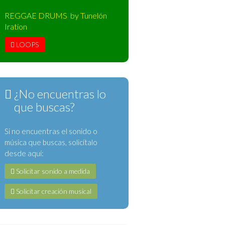
REGGAE DRUMS by Tunelón
Iration
LOOPS
¿No encuentras lo
que buscas?
Si no encuentras el sonido o
música que buscas, solicítalo
desde aquí:
Solicitar sonido a medida
Solicitar creación musical