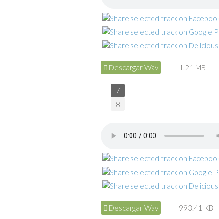
Descargar Wav
1.21 MB
7
8
Descargar Wav
993.41 KB