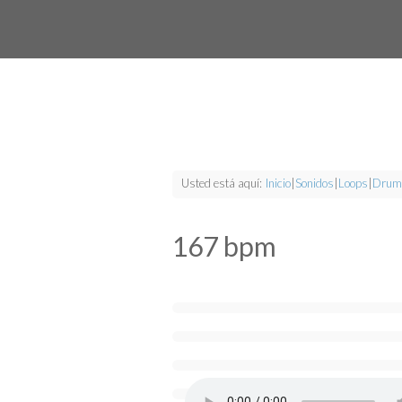
Usted está aquí:
Inicio
|
Sonidos
|
Loops
|
Drum
167 bpm