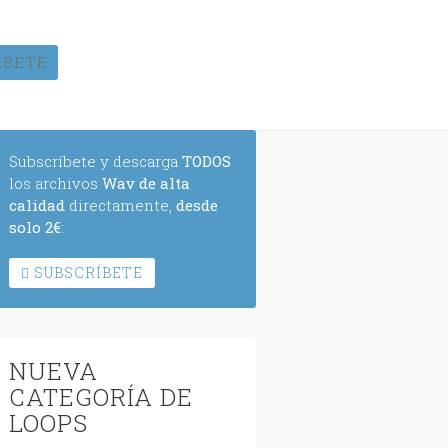
ÍBETE
Subscríbete y descarga
TODOS
los archivos
Wav de alta
calidad
directamente,
desde
solo 2€
:
SUBSCRÍBETE
NUEVA
CATEGORÍA DE
LOOPS