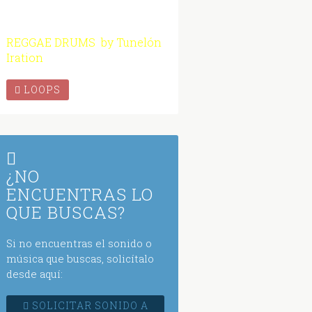
REGGAE DRUMS by Tunelón
Iration
LOOPS
¿NO
ENCUENTRAS LO
QUE BUSCAS?
Si no encuentras el sonido o
música que buscas, solicítalo
desde aquí:
SOLICITAR SONIDO A