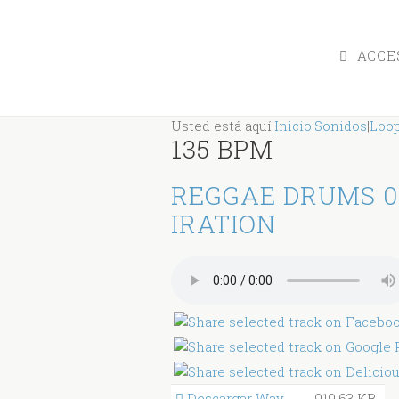
ACCES
Usted está aquí:
Inicio
|
Sonidos
|
Loo
135 BPM
REGGAE DRUMS 0
IRATION
Descargar Wav
919.63 KB