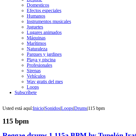
Domesticos
Efectos especiales
Humanos
Instrumentos musicales
Juguetes
Lugares animados
Máquinas
Marítimos
Naturaleza
Parques y jardines
Playa y piscina
Profesionales
Sirenas
Vehículos
Wav gratis del mes
Loops
Subscríbete
Usted está aquí:
Inicio
|
Sonidos
|
Loops
|
Drums
|
115 bpm
115 bpm
Reggae drums 1 115a BPM by Tunelón Ira