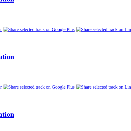
ation
ation