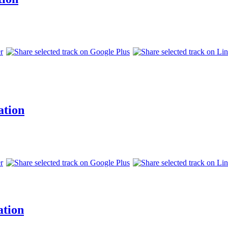
ation
ation