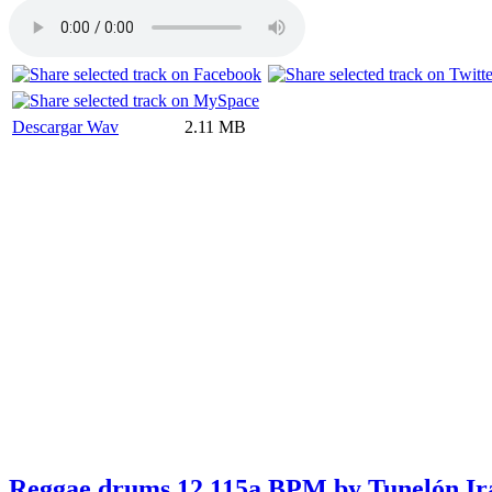
Descargar Wav
2.11 MB
Reggae drums 12 115a BPM by Tunelón Ir