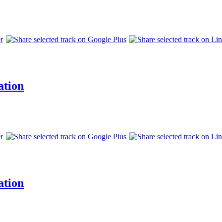
ation
ation