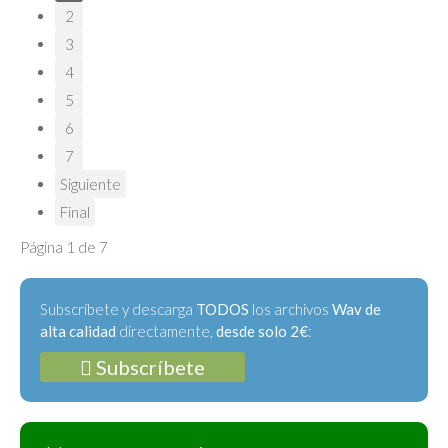
2
3
4
5
6
7
Siguiente
Final
Página 1 de 7
Subscríbete y descarga
TODOS
los archivos
Wav de
alta calidad
directamente,
desde solo 2€
:
Subscríbete