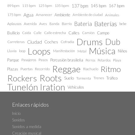
137 bpm
145 bpm
89 bpm
115 bpm
125 bpm
135 bpm
167 bpm
Agua
175 bpm
Amanecer
Ambiente
Ambiente de ciudad
Animales
Baterías
Bateria
Aplausos
Avenida
Aves
Barrio
bebe
Banda
Calles
Bullicio
Caida
Calle estrecha
Camión
Campo
Calle
Drums
Dub
Ciudad
Coches
Carreteras
Cofradía
Loops
Música
Lluvia
loop
Manifestación
Niños
Metal
Parque
Pasajeros
Pasos
Percusión brasileña
Perros
Petardos
Playa
Reggae
Ritmo
Plazas
Puertas
Recorrido
Riachuelo
Roots
Rockers
Suelo
Trenes
Tráfico
Tormenta
Tunelón Iration
Vehículos
Enlaces rápidos
Inicio
Sonidos
Sonidos a medida
Creación musical