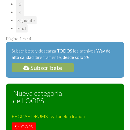
3
4
Siguiente
Final
Página 1 de 4
Subscríbete y descarga
TODOS
los archivos
Wav de
alta calidad
directamente,
desde solo 2€
:
Subscríbete
Nueva categoría
de LOOPS
REGGAE DRUMS by Tunelón Iration
LOOPS