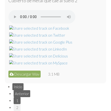
Cubierto de metal que cae al suelo 2
Descargar Wav
3.1 MB
Inicio
Anterior
1
2