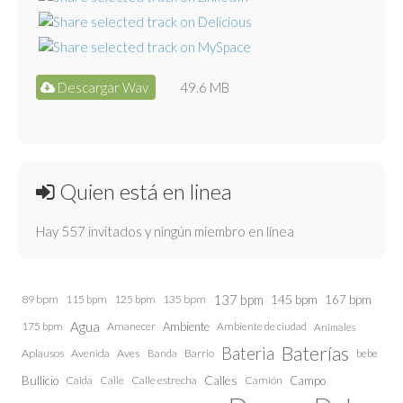
Descargar Wav
49.6 MB
Quien está en linea
Hay 557 invitados y ningún miembro en línea
137 bpm
145 bpm
89 bpm
115 bpm
125 bpm
135 bpm
167 bpm
Agua
175 bpm
Amanecer
Ambiente
Ambiente de ciudad
Animales
Baterías
Bateria
Aplausos
Avenida
Aves
Barrio
bebe
Banda
Calles
Bullicio
Caida
Calle estrecha
Camión
Campo
Calle