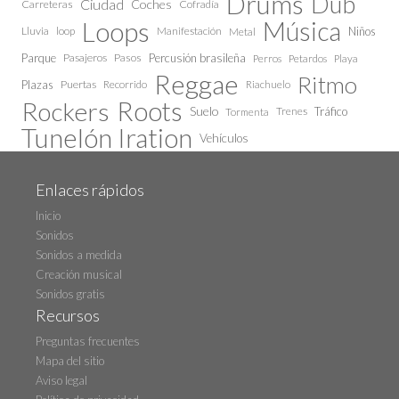
Drums
Dub
Ciudad
Coches
Carreteras
Cofradía
Loops
Música
Lluvia
loop
Manifestación
Niños
Metal
Parque
Pasajeros
Pasos
Percusión brasileña
Perros
Petardos
Playa
Reggae
Ritmo
Plazas
Puertas
Recorrido
Riachuelo
Roots
Rockers
Suelo
Trenes
Tráfico
Tormenta
Tunelón Iration
Vehículos
Enlaces rápidos
Inicio
Sonidos
Sonidos a medida
Creación musical
Sonidos gratis
Recursos
Preguntas frecuentes
Mapa del sitio
Aviso legal