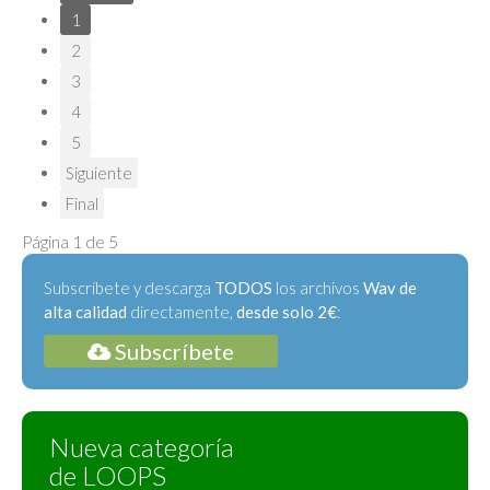
1
2
3
4
5
Siguiente
Final
Página 1 de 5
Subscríbete y descarga
TODOS
los archivos
Wav de
alta calidad
directamente,
desde solo 2€
:
Subscríbete
Nueva categoría
de LOOPS