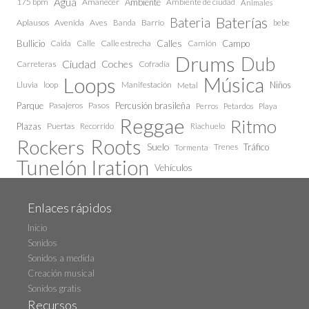
Agua
175 bpm
Amanecer
Ambiente
Ambiente de ciudad
Animales
Baterías
Bateria
Aplausos
Avenida
Aves
Barrio
bebe
Banda
Calles
Bullicio
Caida
Calle estrecha
Camión
Campo
Calle
Drums
Dub
Ciudad
Coches
Carreteras
Cofradía
Loops
Música
Lluvia
loop
Manifestación
Niños
Metal
Parque
Pasajeros
Pasos
Percusión brasileña
Perros
Petardos
Playa
Reggae
Ritmo
Plazas
Puertas
Recorrido
Riachuelo
Roots
Rockers
Suelo
Trenes
Tráfico
Tormenta
Tunelón Iration
Vehículos
Enlaces rápidos
Inicio
Sonidos
Sonidos a medida
Creación musical
Sonidos gratis
Recursos