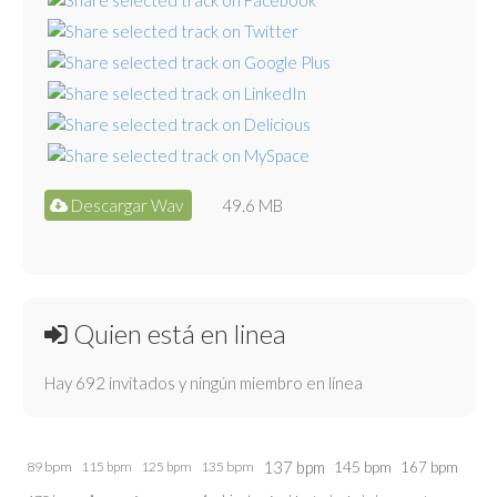
Descargar Wav
49.6 MB
Quien está en linea
Hay 692 invitados y ningún miembro en línea
137 bpm
145 bpm
89 bpm
115 bpm
125 bpm
135 bpm
167 bpm