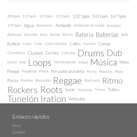
137 bpm
145 bpm
89 bpm
115 bpm
125 bpm
135 bpm
167 bpm
Agua
175 bpm
Amanecer
Ambiente
Ambiente de ciudad
Animales
Baterías
Bateria
Aplausos
Avenida
Aves
Barrio
bebe
Banda
Calles
Bullicio
Caida
Calle estrecha
Camión
Campo
Calle
Drums
Dub
Ciudad
Coches
Carreteras
Cofradía
Loops
Música
Lluvia
loop
Manifestación
Niños
Metal
Parque
Pasajeros
Pasos
Percusión brasileña
Perros
Petardos
Playa
Reggae
Ritmo
Plazas
Puertas
Recorrido
Riachuelo
Roots
Rockers
Suelo
Trenes
Tráfico
Tormenta
Tunelón Iration
Vehículos
Enlaces rápidos
Inicio
Sonidos