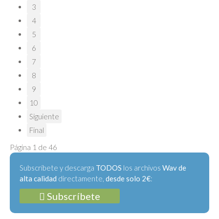
3
4
5
6
7
8
9
10
Siguiente
Final
Página 1 de 46
Subscríbete y descarga
TODOS
los archivos
Wav de
alta calidad
directamente,
desde solo 2€
:
Subscríbete