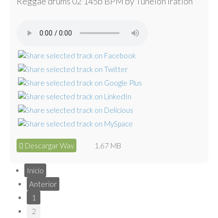
Reggae drums 02 145b BPM by Tunelón Iration
Descargar Wav
1.67 MB
Inicio
Anterior
1
2