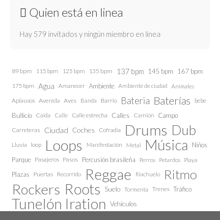
Quien está en linea
Hay 579 invitados y ningún miembro en línea
137 bpm
145 bpm
89 bpm
115 bpm
125 bpm
135 bpm
167 bpm
Agua
175 bpm
Amanecer
Ambiente
Ambiente de ciudad
Animales
Baterías
Bateria
Aplausos
Avenida
Aves
Barrio
bebe
Banda
Calles
Bullicio
Caida
Calle estrecha
Camión
Campo
Calle
Drums
Dub
Ciudad
Coches
Carreteras
Cofradía
Loops
Música
Lluvia
loop
Manifestación
Niños
Metal
Parque
Pasajeros
Pasos
Percusión brasileña
Perros
Petardos
Playa
Reggae
Ritmo
Plazas
Puertas
Recorrido
Riachuelo
Roots
Rockers
Suelo
Trenes
Tráfico
Tormenta
Tunelón Iration
Vehículos