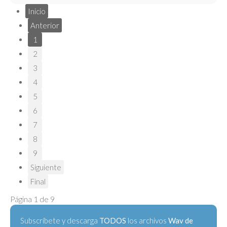
Inicio
Anterior
1
2
3
4
5
6
7
8
9
Siguiente
Final
Página 1 de 9
Subscríbete y descarga
TODOS
los archivos
Wav de