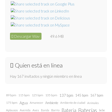
Descargar Wav
49.6 MB
Quien está en linea
Hay 167 invitados y ningún miembro en línea
137 bpm
145 bpm
89 bpm
115 bpm
125 bpm
135 bpm
167 bpm
Agua
175 bpm
Amanecer
Ambiente
Ambiente de ciudad
Animales
Baterías
Bateria
Aplausos
Avenida
Aves
Barrio
bebe
Banda