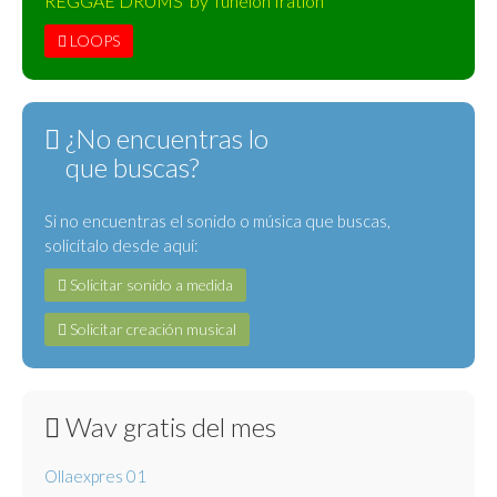
REGGAE DRUMS by Tunelón Iration
LOOPS
¿No encuentras lo
que buscas?
Si no encuentras el sonido o música que buscas,
solicítalo desde aquí:
Solicitar sonido a medida
Solicitar creación musical
Wav gratis del mes
Ollaexpres 01