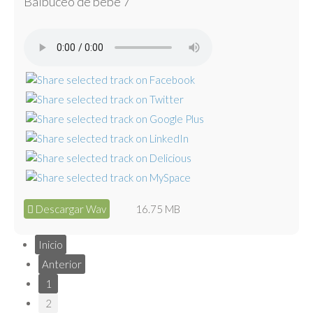
Balbuceo de bebé 7
Descargar Wav
16.75 MB
Inicio
Anterior
1
2