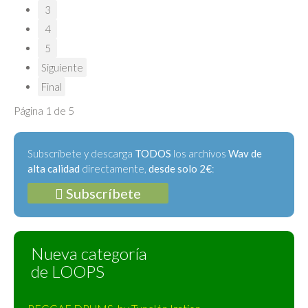
3
4
5
Siguiente
Final
Página 1 de 5
Subscríbete y descarga
TODOS
los archivos
Wav de
alta calidad
directamente,
desde solo 2€
:
Subscríbete
Nueva categoría
de LOOPS