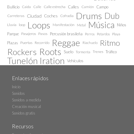
Calles
Bullicio
Caida
Calle estrecha
Camión
Campo
Calle
Drums
Dub
Ciudad
Coches
Carreteras
Cofradía
Loops
Música
Lluvia
loop
Manifestación
Niños
Metal
Parque
Pasajeros
Pasos
Percusión brasileña
Perros
Petardos
Playa
Reggae
Ritmo
Plazas
Puertas
Recorrido
Riachuelo
Roots
Rockers
Suelo
Trenes
Tráfico
Tormenta
Tunelón Iration
Vehículos
Enlaces rápidos
Inicio
Sonidos
Sonidos a medida
Creación musical
Sonidos gratis
Recursos