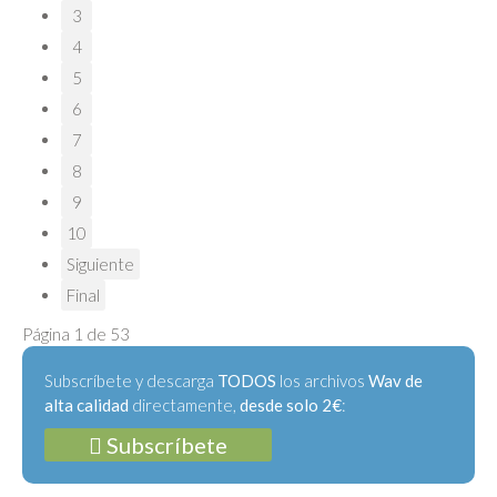
3
4
5
6
7
8
9
10
Siguiente
Final
Página 1 de 53
Subscríbete y descarga
TODOS
los archivos
Wav de
alta calidad
directamente,
desde solo 2€
:
Subscríbete