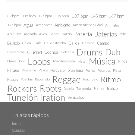
137 bpm
145 bpm
89 bpm
115 bpm
125 bpm
135 bpm
167 bpm
Agua
175 bpm
Amanecer
Ambiente
Ambiente de ciudad
Animales
Baterías
Bateria
Aplausos
Avenida
Aves
Barrio
bebe
Banda
Calles
Bullicio
Caida
Calle estrecha
Camión
Campo
Calle
Drums
Dub
Ciudad
Coches
Carreteras
Cofradía
Loops
Música
Lluvia
loop
Manifestación
Niños
Metal
Parque
Pasajeros
Pasos
Percusión brasileña
Perros
Petardos
Playa
Reggae
Ritmo
Plazas
Puertas
Recorrido
Riachuelo
Roots
Rockers
Suelo
Trenes
Tráfico
Tormenta
Tunelón Iration
Vehículos
Enlaces rápidos
Inicio
Sonidos