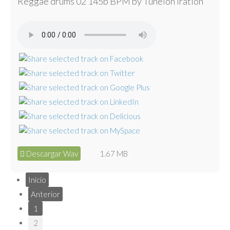
Reggae drums 02 145b BPM by Tunelón Iration
Descargar Wav
1.67 MB
Inicio
Anterior
1
2