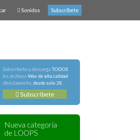
car
Sonidos
Subscríbete
Subscríbete y descarga
TODOS
los archivos
Wav de alta calidad
directamente,
desde solo 2€
:
Subscríbete
Nueva categoría
de LOOPS