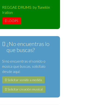
REGGAE DRUMS by Tunelón
Iration
LOOPS
¿No encuentras lo
que buscas?
Si no encuentras el sonido o
música que buscas, solicítalo
desde aquí:
Solicitar sonido a medida
Solicitar creación musical