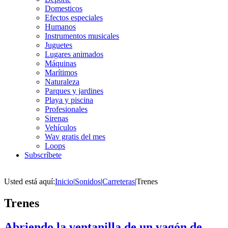
Domesticos
Efectos especiales
Humanos
Instrumentos musicales
Juguetes
Lugares animados
Máquinas
Marítimos
Naturaleza
Parques y jardines
Playa y piscina
Profesionales
Sirenas
Vehículos
Wav gratis del mes
Loops
Subscríbete
Usted está aquí:
Inicio
|
Sonidos
|
Carreteras
|
Trenes
Trenes
Abriendo la ventanilla de un vagón de