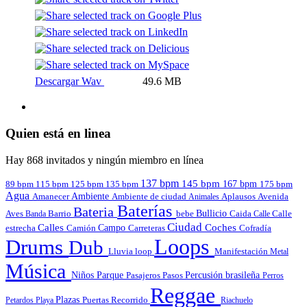
Descargar Wav
49.6 MB
Quien está en linea
Hay 868 invitados y ningún miembro en línea
137 bpm
145 bpm
167 bpm
89 bpm
135 bpm
115 bpm
125 bpm
175 bpm
Agua
Amanecer
Ambiente
Aplausos
Avenida
Ambiente de ciudad
Animales
Baterías
Bateria
Bullicio
Aves
Barrio
bebe
Calle
Banda
Caida
Calle
Ciudad
Calles
Coches
estrecha
Campo
Carreteras
Cofradía
Camión
Loops
Drums
Dub
Lluvia
loop
Manifestación
Metal
Música
Niños
Parque
Pasajeros
Pasos
Percusión brasileña
Perros
Reggae
Plazas
Puertas
Petardos
Playa
Recorrido
Riachuelo