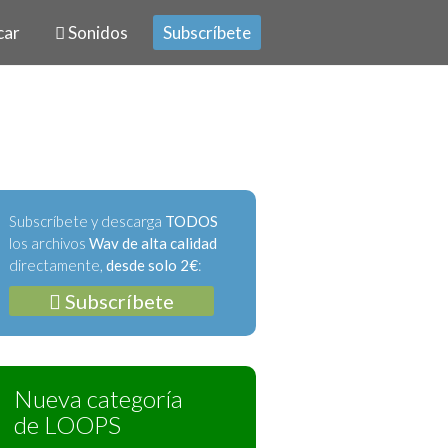
car
Sonidos
Subscríbete
Subscríbete y descarga
TODOS
los archivos
Wav de alta calidad
directamente,
desde solo 2€
:
Subscríbete
Nueva categoría
de LOOPS