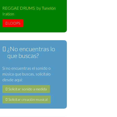
REGGAE DRUMS by Tunelón
Iration
LOOPS
¿No encuentras lo
que buscas?
Si no encuentras el sonido o
música que buscas, solicítalo
desde aquí:
Solicitar sonido a medida
Solicitar creación musical