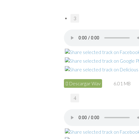
3
Descargar Wav
6.01 MB
4