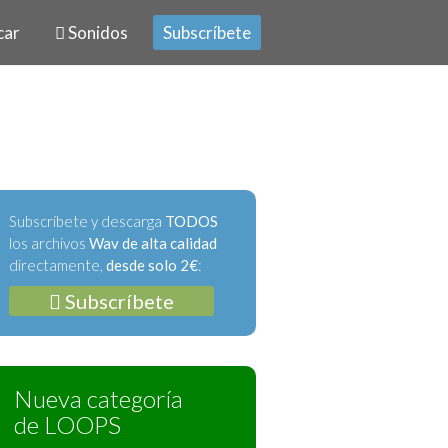
car
Sonidos
Subscríbete
Subscríbete y descarga
TODOS
los archivos
Wav de alta calidad
directamente,
desde solo 2€
:
Subscríbete
Nueva categoría
de LOOPS