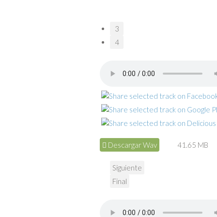
3
4
Descargar Wav
41.65 MB
Siguiente
Final