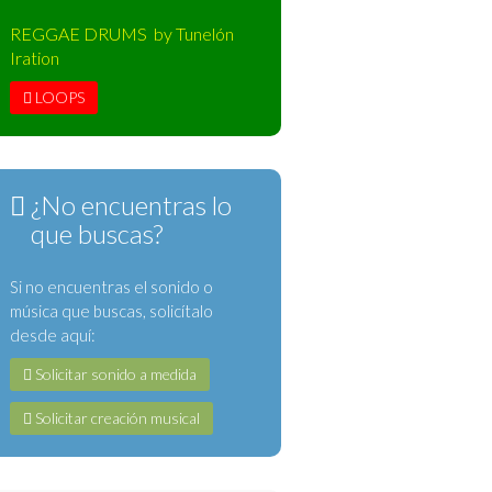
REGGAE DRUMS by Tunelón
Iration
LOOPS
¿No encuentras lo
que buscas?
Si no encuentras el sonido o
música que buscas, solicítalo
desde aquí:
Solicitar sonido a medida
Solicitar creación musical