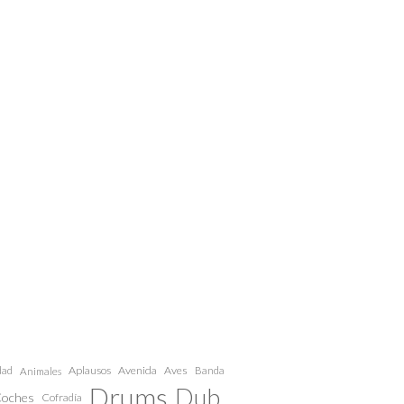
dad
Aplausos
Avenida
Aves
Animales
Banda
Drums
Dub
oches
Cofradía