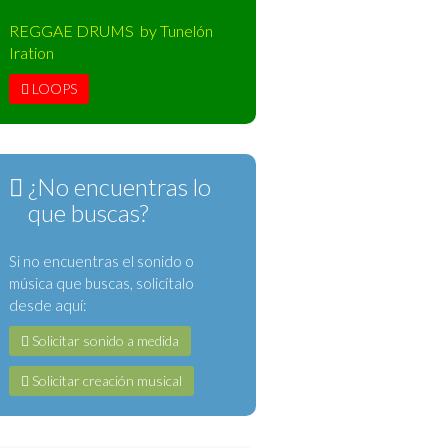
REGGAE DRUMS by Tunelón
Iration
LOOPS
¿No encuentras lo
que buscas?
Si no encuentras el sonido o
música que buscas, solicítalo
desde aquí:
Solicitar sonido a medida
Solicitar creación musical