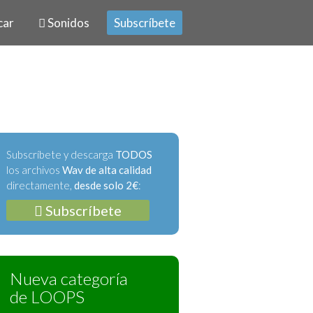
car
Sonidos
Subscríbete
Subscríbete y descarga
TODOS
los archivos
Wav de alta calidad
directamente,
desde solo 2€
:
Subscríbete
Nueva categoría
de LOOPS