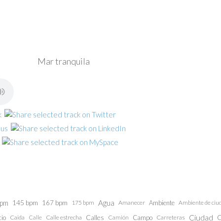
Mar tranquila
bpm
145 bpm
Agua
167 bpm
175 bpm
Amanecer
Ambiente
Ambiente de ciu
Ciudad
Calles
C
cio
Caida
Calle estrecha
Camión
Campo
Carreteras
Calle