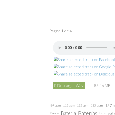
Página 1 de 4
Descargar Wav
85.46 MB
137 
89 bpm
115 bpm
125 bpm
135 bpm
Baterías
Bateria
Barrio
bebe
Bulli