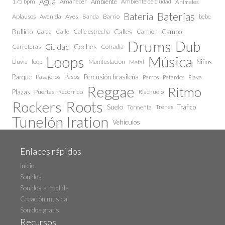
Agua
175 bpm
Amanecer
Ambiente
Ambiente de ciudad
Animales
Baterías
Bateria
Aplausos
Avenida
Aves
Barrio
bebe
Banda
Calles
Bullicio
Caida
Calle estrecha
Camión
Campo
Calle
Drums
Dub
Ciudad
Coches
Carreteras
Cofradía
Loops
Música
Lluvia
loop
Manifestación
Niños
Metal
Parque
Pasajeros
Pasos
Percusión brasileña
Perros
Petardos
Playa
Reggae
Ritmo
Plazas
Puertas
Recorrido
Riachuelo
Roots
Rockers
Suelo
Trenes
Tráfico
Tormenta
Tunelón Iration
Vehículos
Enlaces rápidos
Inicio
Sonidos
Sonidos a medida
Creación musical
Sonidos gratis
Recursos