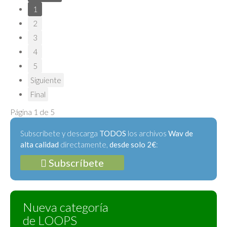
1
2
3
4
5
Siguiente
Final
Página 1 de 5
Subscríbete y descarga
TODOS
los archivos
Wav de
alta calidad
directamente,
desde solo 2€
:
Subscríbete
Nueva categoría
de LOOPS