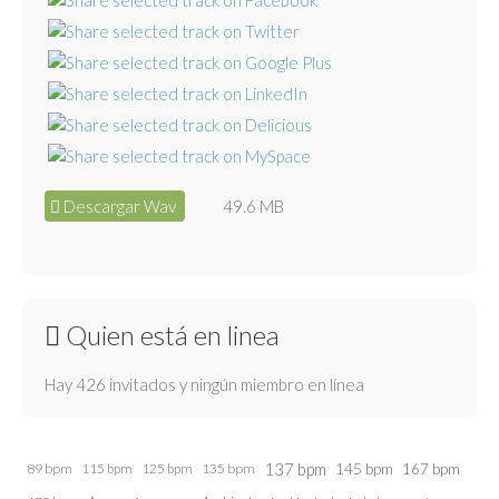
Descargar Wav
49.6 MB
Quien está en linea
Hay 426 invitados y ningún miembro en línea
137 bpm
145 bpm
89 bpm
115 bpm
125 bpm
135 bpm
167 bpm