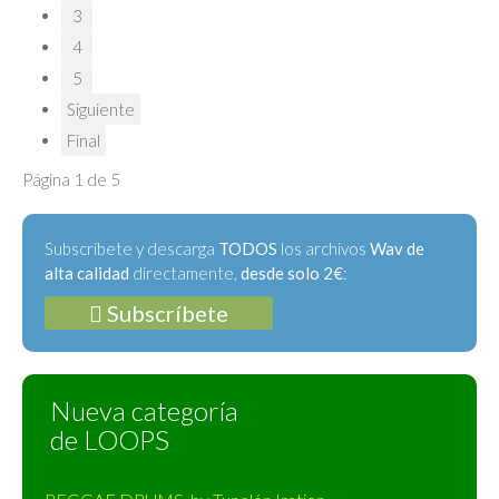
3
4
5
Siguiente
Final
Página 1 de 5
Subscríbete y descarga
TODOS
los archivos
Wav de
alta calidad
directamente,
desde solo 2€
:
Subscríbete
Nueva categoría
de LOOPS