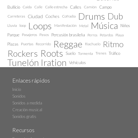
Calles
Bullicio
Caida
Calle estrecha
Camión
Campo
Calle
Drums
Dub
Ciudad
Coches
Carreteras
Cofradía
Loops
Música
Lluvia
loop
Manifestación
Niños
Metal
Parque
Pasajeros
Pasos
Percusión brasileña
Perros
Petardos
Playa
Reggae
Ritmo
Plazas
Puertas
Recorrido
Riachuelo
Roots
Rockers
Suelo
Trenes
Tráfico
Tormenta
Tunelón Iration
Vehículos
Enlaces rápidos
Inicio
Sonidos
Sonidos a medida
Creación musical
Sonidos gratis
Recursos