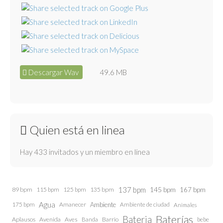
Descargar Wav
49.6 MB
Quien está en linea
Hay 433 invitados y un miembro en línea
137 bpm
145 bpm
89 bpm
115 bpm
125 bpm
135 bpm
167 bpm
Agua
175 bpm
Amanecer
Ambiente
Ambiente de ciudad
Animales
Baterías
Bateria
Aplausos
Avenida
Aves
Barrio
bebe
Banda