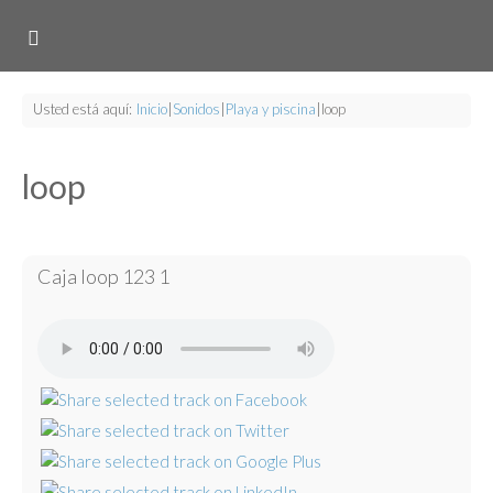
Usted está aquí:
Inicio
|
Sonidos
|
Playa y piscina
|
loop
loop
Caja loop 123 1