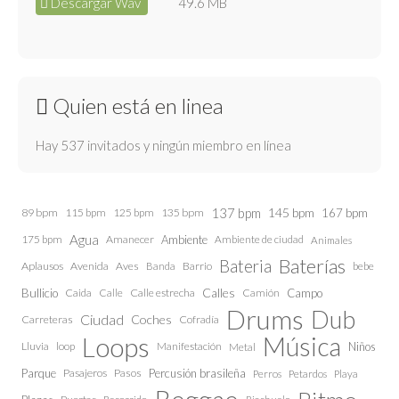
Descargar Wav
49.6 MB
Quien está en linea
Hay 537 invitados y ningún miembro en línea
137 bpm
145 bpm
89 bpm
115 bpm
125 bpm
135 bpm
167 bpm
Agua
175 bpm
Amanecer
Ambiente
Ambiente de ciudad
Animales
Baterías
Bateria
Aplausos
Avenida
Aves
Barrio
bebe
Banda
Calles
Bullicio
Caida
Calle estrecha
Camión
Campo
Calle
Drums
Dub
Ciudad
Coches
Carreteras
Cofradía
Loops
Música
Lluvia
loop
Manifestación
Niños
Metal
Parque
Pasajeros
Pasos
Percusión brasileña
Perros
Petardos
Playa