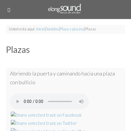
Usted está aquí:
Inicio
|
Sonidos
|
Playa y piscina
|
Plazas
Plazas
Abriendo la puerta y caminando hacia una plaza
con bullicio