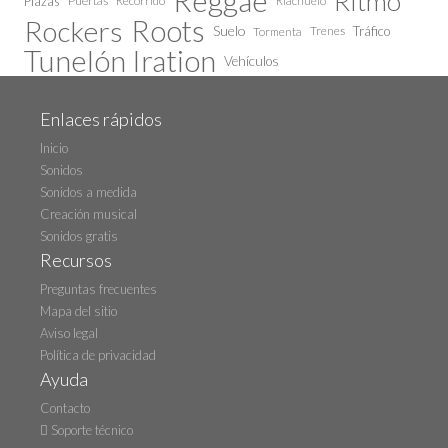
Reggae
Ritmo
Plazas
Puertas
Recorrido
Riachuelo
Roots
Rockers
Suelo
Trenes
Tráfico
Tormenta
Tunelón Iration
Vehículos
Enlaces rápidos
Inicio
Sonidos
Sonidos a medida
Creación musical
Sonidos gratis
Recursos
Preguntas frecuentes
Mapa del sitio
Aviso legal
Política de privacidad
Ayuda
Contacto
Soporte técnico