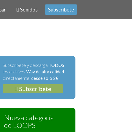
car
Sonidos
Subscríbete
Subscríbete y descarga
TODOS
los archivos
Wav de alta calidad
directamente,
desde solo 2€
:
Subscríbete
Nueva categoría
de LOOPS