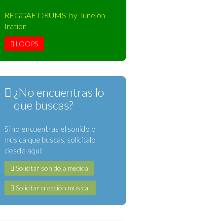
REGGAE DRUMS by Tunelón
Iration
LOOPS
¿No encuentras lo
que buscas?
Si no encuentras el sonido o
música que buscas, solicítalo
desde aquí:
Solicitar sonido a medida
Solicitar creación musical