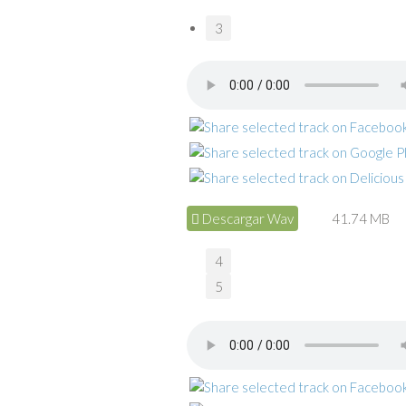
3
Descargar Wav
41.74 MB
4
5