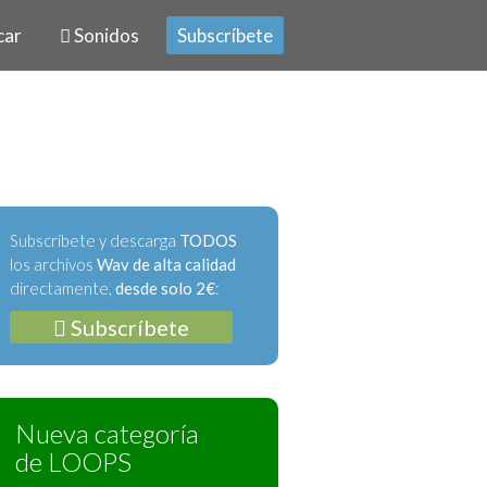
car
Sonidos
Subscríbete
Subscríbete y descarga
TODOS
los archivos
Wav de alta calidad
directamente,
desde solo 2€
:
Subscríbete
Nueva categoría
de LOOPS