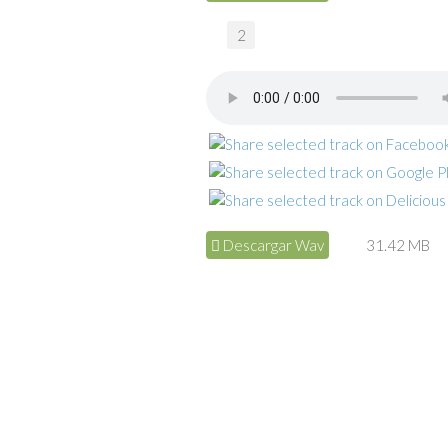
2
Descargar Wav
31.42 MB