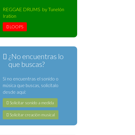
REGGAE DRUMS by Tunelón
Iration
LOOPS
¿No encuentras lo
que buscas?
Si no encuentras el sonido o
música que buscas, solicítalo
desde aquí:
Solicitar sonido a medida
Solicitar creación musical