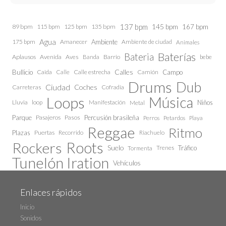
137 bpm
145 bpm
89 bpm
115 bpm
125 bpm
135 bpm
167 bpm
Agua
175 bpm
Amanecer
Ambiente
Ambiente de ciudad
Animales
Baterías
Bateria
Aplausos
Avenida
Aves
Barrio
bebe
Banda
Calles
Bullicio
Caida
Calle estrecha
Camión
Campo
Calle
Drums
Dub
Ciudad
Coches
Carreteras
Cofradía
Loops
Música
Lluvia
loop
Manifestación
Niños
Metal
Parque
Pasajeros
Pasos
Percusión brasileña
Perros
Petardos
Playa
Reggae
Ritmo
Plazas
Puertas
Recorrido
Riachuelo
Roots
Rockers
Suelo
Trenes
Tráfico
Tormenta
Tunelón Iration
Vehículos
Enlaces rápidos
Inicio
Sonidos