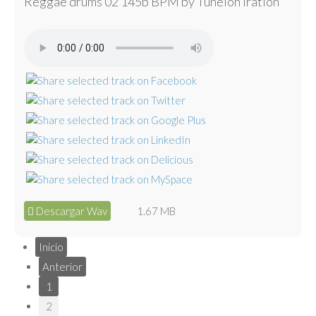
Reggae drums 02 145b BPM by Tunelón Iration
Descargar Wav
1.67 MB
Inicio
Anterior
1
2