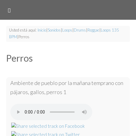
Usted está aquí:
Inicio
|
Sonidos
|
Loops
|
Drums
|
Reggae
|
Loops 135
BPM
|
Perros
Perros
Ambiente de pueblo por la mañana temprano con
pájaros, gallos, perros 1