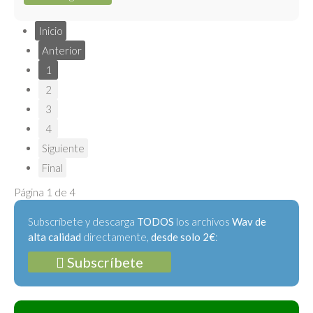
Inicio
Anterior
1
2
3
4
Siguiente
Final
Página 1 de 4
Subscríbete y descarga
TODOS
los archivos
Wav de
alta calidad
directamente,
desde solo 2€
:
Subscríbete