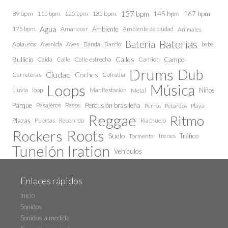
137 bpm
145 bpm
89 bpm
115 bpm
125 bpm
135 bpm
167 bpm
Agua
175 bpm
Amanecer
Ambiente
Ambiente de ciudad
Animales
Baterías
Bateria
Aplausos
Avenida
Aves
Barrio
bebe
Banda
Calles
Bullicio
Caida
Calle estrecha
Camión
Campo
Calle
Drums
Dub
Ciudad
Coches
Carreteras
Cofradía
Loops
Música
Lluvia
loop
Manifestación
Niños
Metal
Parque
Pasajeros
Pasos
Percusión brasileña
Perros
Petardos
Playa
Reggae
Ritmo
Plazas
Puertas
Recorrido
Riachuelo
Roots
Rockers
Suelo
Trenes
Tráfico
Tormenta
Tunelón Iration
Vehículos
Enlaces rápidos
Inicio
Sonidos
Sonidos a medida