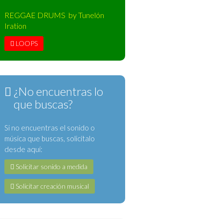
REGGAE DRUMS by Tunelón
Iration
LOOPS
¿No encuentras lo
que buscas?
Si no encuentras el sonido o
música que buscas, solicítalo
desde aquí:
Solicitar sonido a medida
Solicitar creación musical