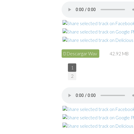
Descargar Wav
42.92 MB
1
2