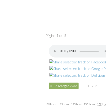
Página 1 de 5
Descargar Wav
3.57 MB
137 
89 bpm
115 bpm
125 bpm
135 bpm