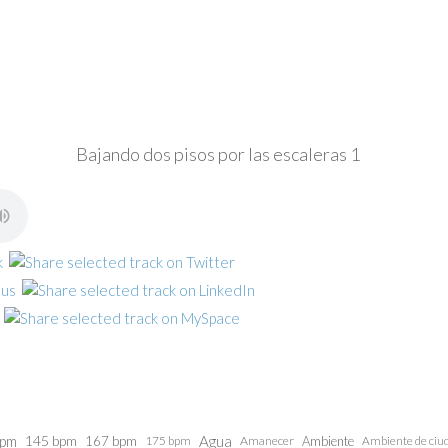
Bajando dos pisos por las escaleras 1
bpm
145 bpm
Agua
167 bpm
175 bpm
Amanecer
Ambiente
Ambiente de ciu