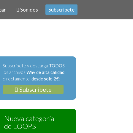
car
Sonidos
Subscríbete
Subscríbete y descarga
TODOS
los archivos
Wav de alta calidad
directamente,
desde solo 2€
:
Subscríbete
Nueva categoría
de LOOPS