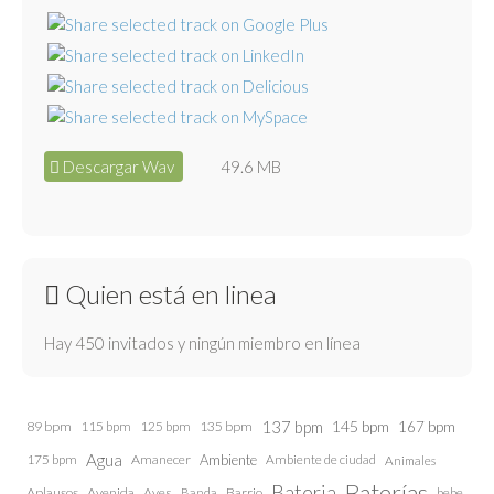
Descargar Wav
49.6 MB
Quien está en linea
Hay 450 invitados y ningún miembro en línea
137 bpm
145 bpm
89 bpm
115 bpm
125 bpm
135 bpm
167 bpm
Agua
175 bpm
Amanecer
Ambiente
Ambiente de ciudad
Animales
Baterías
Bateria
Aplausos
Avenida
Aves
Barrio
bebe
Banda