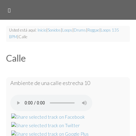
Usted está aquí:
Inicio
|
Sonidos
|
Loops
|
Drums
|
Reggae
|
Loops 135
BPM
|
Calle
Calle
Ambiente de una calle estrecha 10