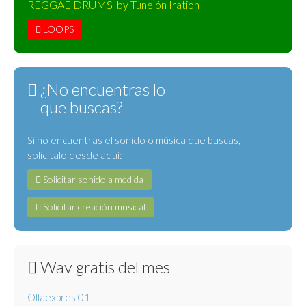
REGGAE DRUMS by Tunelón Iration
LOOPS
¿No encuentras lo
que buscas?
Si no encuentras el sonido o música que buscas,
solicítalo desde aquí:
Solicitar sonido a medida
Solicitar creación musical
Wav gratis del mes
Ollaexpres 01