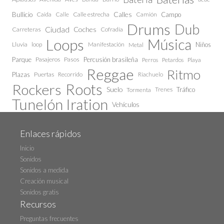
Calles
Bullicio
Caida
Calle estrecha
Camión
Campo
Calle
Drums
Dub
Ciudad
Coches
Carreteras
Cofradía
Loops
Música
Lluvia
loop
Manifestación
Niños
Metal
Parque
Pasajeros
Pasos
Percusión brasileña
Perros
Petardos
Playa
Reggae
Ritmo
Plazas
Puertas
Recorrido
Riachuelo
Roots
Rockers
Suelo
Trenes
Tráfico
Tormenta
Tunelón Iration
Vehículos
Enlaces rápidos
Inicio
Sonidos
Sonidos a medida
Creación musical
Sonidos gratis
Recursos
Preguntas frecuentes