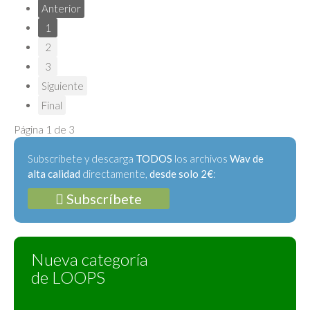
Anterior
1
2
3
Siguiente
Final
Página 1 de 3
Subscríbete y descarga
TODOS
los archivos
Wav de
alta calidad
directamente,
desde solo 2€
:
Subscríbete
Nueva categoría
de LOOPS