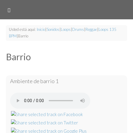
Usted está aquí:
Inicio
|
Sonidos
|
Loops
|
Drums
|
Reggae
|
Loops 135
BPM
|
Barrio
Barrio
Ambiente de barrio 1