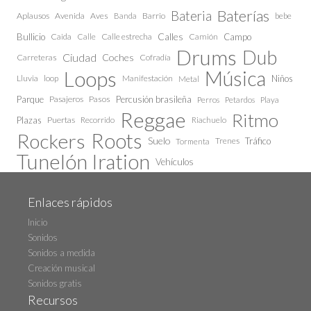
Baterías
Bateria
Aplausos
Avenida
Aves
Barrio
bebe
Banda
Calles
Bullicio
Caida
Calle estrecha
Camión
Campo
Calle
Drums
Dub
Ciudad
Coches
Carreteras
Cofradía
Loops
Música
Lluvia
loop
Manifestación
Niños
Metal
Parque
Pasajeros
Pasos
Percusión brasileña
Perros
Petardos
Playa
Reggae
Ritmo
Plazas
Puertas
Recorrido
Riachuelo
Roots
Rockers
Suelo
Trenes
Tráfico
Tormenta
Tunelón Iration
Vehículos
Enlaces rápidos
Inicio
Sonidos
Sonidos a medida
Creación musical
Sonidos gratis
Recursos