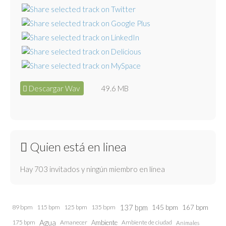
Descargar Wav
49.6 MB
Quien está en linea
Hay 703 invitados y ningún miembro en línea
137 bpm
145 bpm
89 bpm
115 bpm
125 bpm
135 bpm
167 bpm
Agua
175 bpm
Amanecer
Ambiente
Ambiente de ciudad
Animales