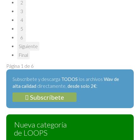
2
3
4
5
6
Siguiente
Final
Página 1 de 6
Subscríbete y descarga
TODOS
los archivos
Wav de
alta calidad
directamente,
desde solo 2€
:
Subscríbete
Nueva categoría
de LOOPS