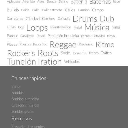
Baterías
Bateria
Aplausos
Avenida
Aves
Barrio
bebe
Banda
Calles
Bullicio
Caida
Calle estrecha
Camión
Campo
Calle
Drums
Dub
Ciudad
Coches
Carreteras
Cofradía
Loops
Música
Lluvia
loop
Manifestación
Niños
Metal
Parque
Pasajeros
Pasos
Percusión brasileña
Perros
Petardos
Playa
Reggae
Ritmo
Plazas
Puertas
Recorrido
Riachuelo
Roots
Rockers
Suelo
Trenes
Tráfico
Tormenta
Tunelón Iration
Vehículos
Enlaces rápidos
Inicio
Sonidos
Sonidos a medida
Creación musical
Sonidos gratis
Recursos
Preguntas frecuentes