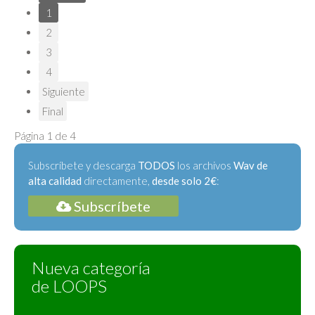
1
2
3
4
Siguiente
Final
Página 1 de 4
Subscríbete y descarga
TODOS
los archivos
Wav de
alta calidad
directamente,
desde solo 2€
:
Subscríbete
Nueva categoría
de LOOPS