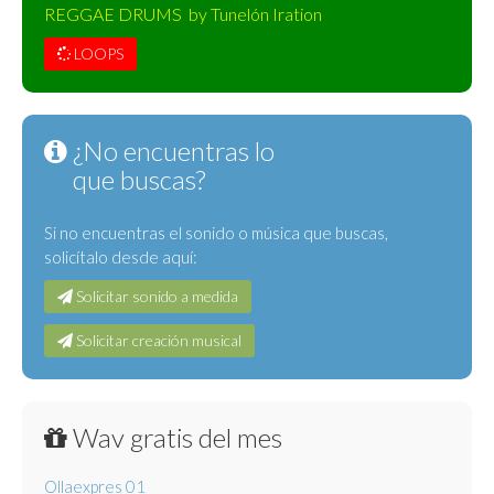
REGGAE DRUMS by Tunelón Iration
LOOPS
¿No encuentras lo
que buscas?
Si no encuentras el sonido o música que buscas,
solicítalo desde aquí:
Solicitar sonido a medida
Solicitar creación musical
Wav gratis del mes
Ollaexpres 01