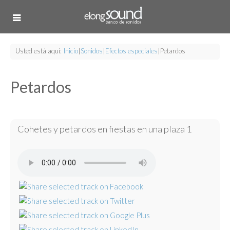
Usted está aquí:
Inicio
|
Sonidos
|
Efectos especiales
|
Petardos
Petardos
Cohetes y petardos en fiestas en una plaza 1