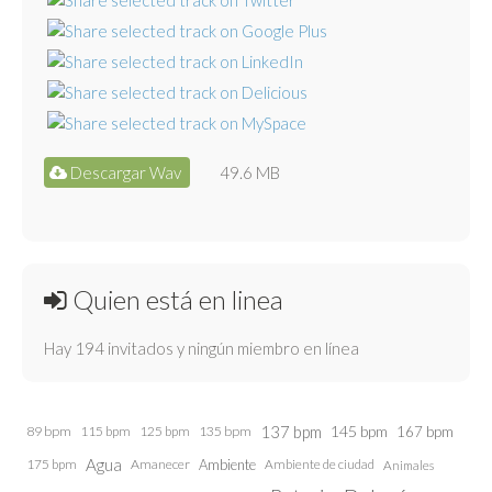
Descargar Wav
49.6 MB
Quien está en linea
Hay 194 invitados y ningún miembro en línea
137 bpm
145 bpm
89 bpm
115 bpm
125 bpm
135 bpm
167 bpm
Agua
175 bpm
Amanecer
Ambiente
Ambiente de ciudad
Animales