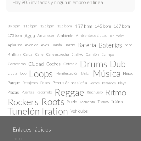
Hay 905 invitados y ningún miembro en línea
137 bpm
145 bpm
89 bpm
115 bpm
125 bpm
135 bpm
167 bpm
Agua
175 bpm
Amanecer
Ambiente
Ambiente de ciudad
Animales
Baterías
Bateria
Aplausos
Avenida
Aves
Barrio
bebe
Banda
Calles
Bullicio
Caida
Calle estrecha
Camión
Campo
Calle
Drums
Dub
Ciudad
Coches
Carreteras
Cofradía
Loops
Música
Lluvia
loop
Manifestación
Niños
Metal
Parque
Pasajeros
Pasos
Percusión brasileña
Perros
Petardos
Playa
Reggae
Ritmo
Plazas
Puertas
Recorrido
Riachuelo
Roots
Rockers
Suelo
Trenes
Tráfico
Tormenta
Tunelón Iration
Vehículos
Enlaces rápidos
Inicio