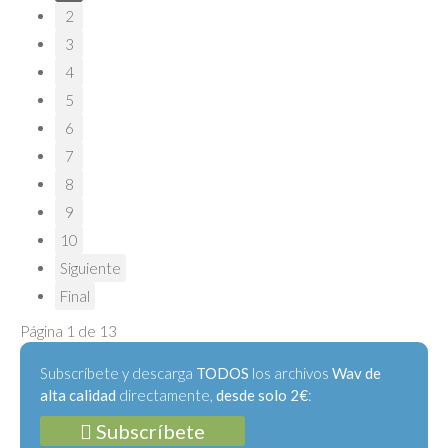
2
3
4
5
6
7
8
9
10
Siguiente
Final
Página 1 de 13
Subscríbete y descarga
TODOS
los archivos
Wav de
alta calidad
directamente,
desde solo 2€
:
Subscríbete