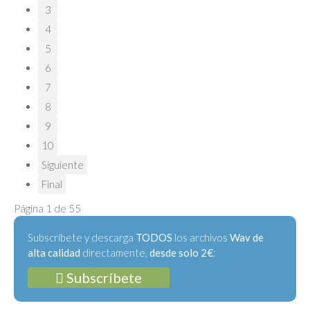
3
4
5
6
7
8
9
10
Siguiente
Final
Página 1 de 55
Subscríbete y descarga
TODOS
los archivos
Wav de
alta calidad
directamente,
desde solo 2€
:
Subscríbete