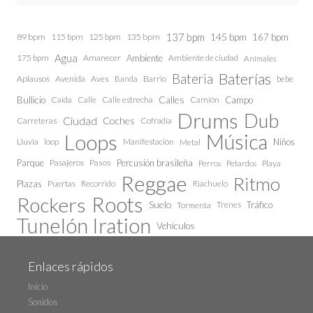
137 bpm
145 bpm
89 bpm
115 bpm
125 bpm
135 bpm
167 bpm
Agua
175 bpm
Amanecer
Ambiente
Ambiente de ciudad
Animales
Baterías
Bateria
Aplausos
Avenida
Aves
Barrio
bebe
Banda
Calles
Bullicio
Caida
Calle estrecha
Camión
Campo
Calle
Drums
Dub
Ciudad
Coches
Carreteras
Cofradía
Loops
Música
Lluvia
loop
Manifestación
Niños
Metal
Parque
Pasajeros
Pasos
Percusión brasileña
Perros
Petardos
Playa
Reggae
Ritmo
Plazas
Puertas
Recorrido
Riachuelo
Roots
Rockers
Suelo
Trenes
Tráfico
Tormenta
Tunelón Iration
Vehículos
Enlaces rápidos
Inicio
Sonidos