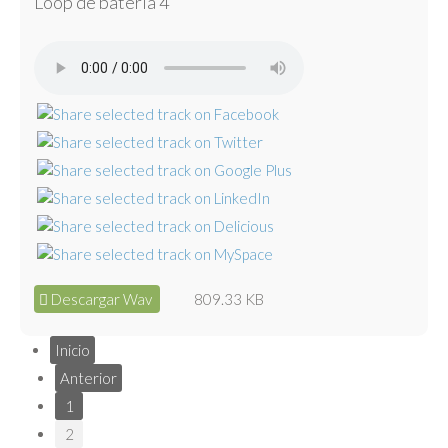
Loop de batería 4
Descargar Wav
809.33 KB
Inicio
Anterior
1
2