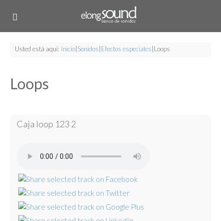
Usted está aquí:
Inicio
|
Sonidos
|
Efectos especiales
|
Loops
Loops
Caja loop 123 2