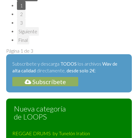
1
2
3
Siguiente
Final
Página 1 de 3
Subscríbete y descarga
TODOS
los archivos
Wav de
alta calidad
directamente,
desde solo 2€
:
Subscríbete
Nueva categoría
de LOOPS
REGGAE DRUMS by Tunelón Iration