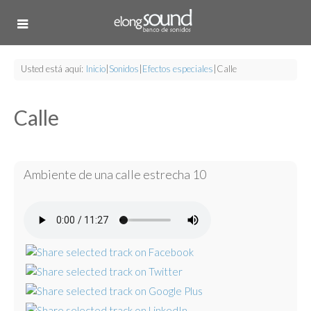
Usted está aquí:
Inicio
|
Sonidos
|
Efectos especiales
|
Calle
Calle
Ambiente de una calle estrecha 10