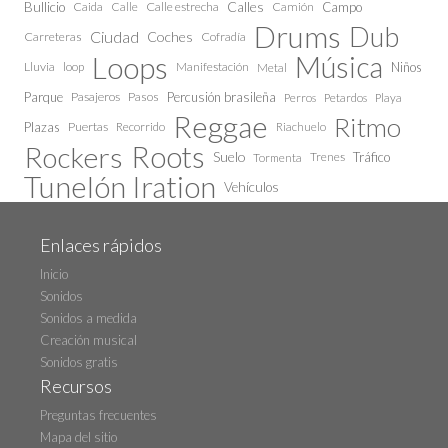
Calles
Bullicio
Caida
Calle estrecha
Camión
Campo
Calle
Drums
Dub
Ciudad
Coches
Carreteras
Cofradía
Loops
Música
Lluvia
loop
Manifestación
Niños
Metal
Parque
Pasajeros
Pasos
Percusión brasileña
Perros
Petardos
Playa
Reggae
Ritmo
Plazas
Puertas
Recorrido
Riachuelo
Roots
Rockers
Suelo
Trenes
Tráfico
Tormenta
Tunelón Iration
Vehículos
Enlaces rápidos
Inicio
Sonidos
Sonidos a medida
Creación musical
Sonidos gratis
Recursos
Preguntas frecuentes
Mapa del sitio