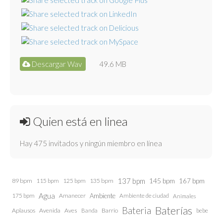
Descargar Wav
49.6 MB
Quien está en linea
Hay 475 invitados y ningún miembro en línea
137 bpm
145 bpm
89 bpm
115 bpm
125 bpm
135 bpm
167 bpm
Agua
175 bpm
Amanecer
Ambiente
Ambiente de ciudad
Animales
Baterías
Bateria
Aplausos
Avenida
Aves
Barrio
bebe
Banda