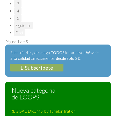
3
4
5
Siguiente
Final
Página 1 de 5
Subscríbete y descarga
TODOS
los archivos
Wav de
alta calidad
directamente,
desde solo 2€
:
Subscríbete
Nueva categoría
de LOOPS
REGGAE DRUMS by Tunelón Iration