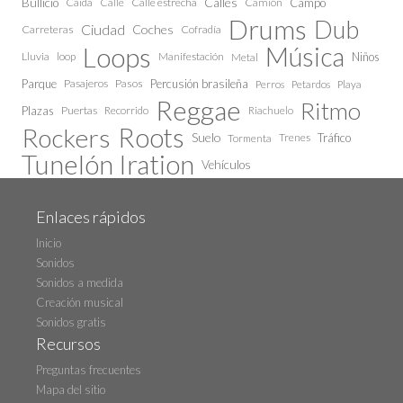
Calles
Bullicio
Caida
Calle estrecha
Camión
Campo
Calle
Drums
Dub
Ciudad
Coches
Carreteras
Cofradía
Loops
Música
Lluvia
loop
Manifestación
Niños
Metal
Parque
Pasajeros
Pasos
Percusión brasileña
Perros
Petardos
Playa
Reggae
Ritmo
Plazas
Puertas
Recorrido
Riachuelo
Roots
Rockers
Suelo
Trenes
Tráfico
Tormenta
Tunelón Iration
Vehículos
Enlaces rápidos
Inicio
Sonidos
Sonidos a medida
Creación musical
Sonidos gratis
Recursos
Preguntas frecuentes
Mapa del sitio