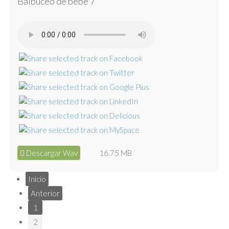
Balbuceo de bebé 7
Descargar Wav
16.75 MB
Inicio
Anterior
1
2