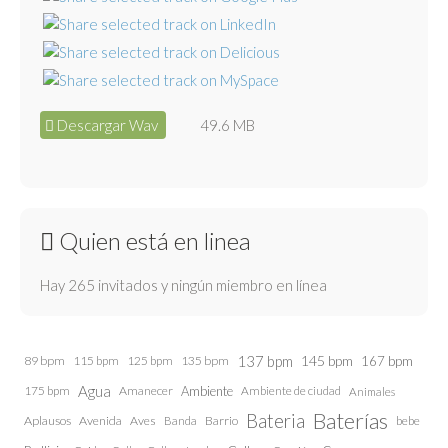
Descargar Wav
49.6 MB
Quien está en linea
Hay 265 invitados y ningún miembro en línea
137 bpm
145 bpm
89 bpm
115 bpm
125 bpm
135 bpm
167 bpm
Agua
175 bpm
Amanecer
Ambiente
Ambiente de ciudad
Animales
Baterías
Bateria
Aplausos
Avenida
Aves
Barrio
bebe
Banda