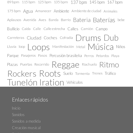
137 bpm
145 bpm
89 bpm
115 bpm
125 bpm
135 bpm
167 bpm
Agua
175 bpm
Amanecer
Ambiente
Ambiente de ciudad
Animales
Baterías
Bateria
Aplausos
Avenida
Aves
Barrio
bebe
Banda
Calles
Bullicio
Caida
Calle estrecha
Camión
Campo
Calle
Drums
Dub
Ciudad
Coches
Carreteras
Cofradía
Loops
Música
Lluvia
loop
Manifestación
Niños
Metal
Parque
Pasajeros
Pasos
Percusión brasileña
Perros
Petardos
Playa
Reggae
Ritmo
Plazas
Puertas
Recorrido
Riachuelo
Roots
Rockers
Suelo
Trenes
Tráfico
Tormenta
Tunelón Iration
Vehículos
Enlaces rápidos
Inicio
Sonidos
Sonidos a medida
Creación musical