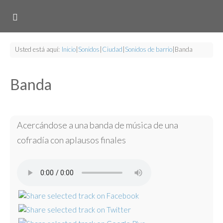
Usted está aquí:
Inicio
|
Sonidos
|
Ciudad
|
Sonidos de barrio
|
Banda
Banda
Acercándose a una banda de música de una
cofradía con aplausos finales