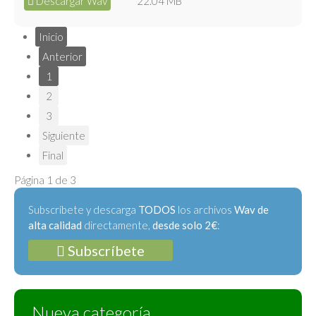
Descargar Wav
22.04 MB
Inicio
Anterior
1
2
3
Siguiente
Final
Página 1 de 3
Subscríbete y descarga
TODOS
los archivos
Wav de
alta calidad
directamente,
desde solo 2€
:
Subscríbete
Nueva categoría