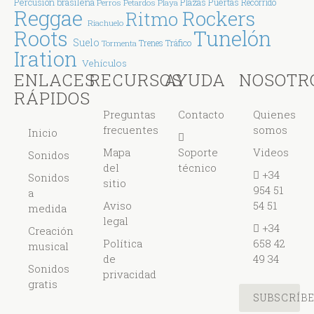
Percusión brasileña
Plazas
Puertas
Perros
Petardos
Playa
Recorrido
Reggae
Rockers
Ritmo
Riachuelo
Tunelón
Roots
Suelo
Tráfico
Tormenta
Trenes
Iration
Vehículos
ENLACES
RECURSOS
AYUDA
NOSOTR
RÁPIDOS
Preguntas
Contacto
Quienes
frecuentes
somos
Inicio
Mapa
Soporte
Videos
Sonidos
del
técnico
+34
Sonidos
sitio
954 51
a
Aviso
54 51
medida
legal
+34
Creación
Política
658 42
musical
de
49 34
Sonidos
privacidad
gratis
SUBSCRÍB