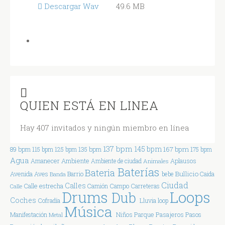
Descargar Wav
49.6 MB
QUIEN ESTÁ EN LINEA
Hay 407 invitados y ningún miembro en línea
137 bpm
145 bpm
167 bpm
89 bpm
115 bpm
125 bpm
135 bpm
175 bpm
Agua
Ambiente
Amanecer
Aplausos
Ambiente de ciudad
Animales
Baterías
Bateria
Bullicio
Avenida
Aves
Barrio
bebe
Caida
Banda
Ciudad
Calles
Calle estrecha
Campo
Carreteras
Calle
Camión
Drums
Loops
Dub
Coches
Cofradía
Lluvia
loop
Música
Parque
Manifestación
Niños
Pasajeros
Pasos
Metal