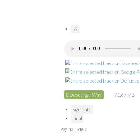
6
Descargar Wav
71.67 MB
Siguiente
Final
Página 1 de 6