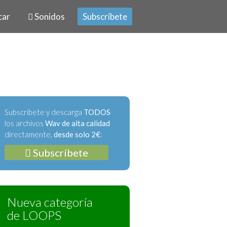
car
Sonidos
Subscríbete
Subscríbete y descarga
TODOS
los archivos
Wav de alta calidad
directamente,
desde solo 2€
:
Subscríbete
Nueva categoría
de LOOPS