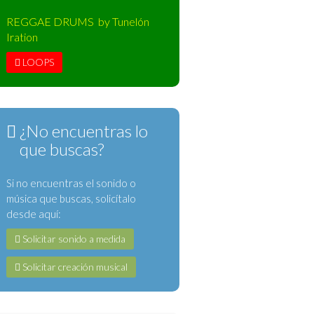
REGGAE DRUMS by Tunelón
Iration
LOOPS
¿No encuentras lo
que buscas?
Si no encuentras el sonido o
música que buscas, solicítalo
desde aquí:
Solicitar sonido a medida
Solicitar creación musical