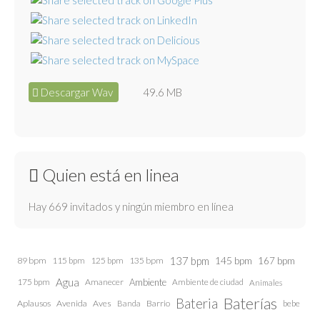
Descargar Wav
49.6 MB
Quien está en linea
Hay 669 invitados y ningún miembro en línea
137 bpm
145 bpm
89 bpm
115 bpm
125 bpm
135 bpm
167 bpm
Agua
175 bpm
Amanecer
Ambiente
Ambiente de ciudad
Animales
Baterías
Bateria
Aplausos
Avenida
Aves
Barrio
bebe
Banda