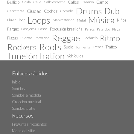
Calles
Bullicio
Caida
Calle estrecha
Camión
Campo
Calle
Drums
Dub
Ciudad
Coches
Carreteras
Cofradía
Loops
Música
Lluvia
loop
Manifestación
Niños
Metal
Parque
Pasajeros
Pasos
Percusión brasileña
Perros
Petardos
Playa
Reggae
Ritmo
Plazas
Puertas
Recorrido
Riachuelo
Roots
Rockers
Suelo
Trenes
Tráfico
Tormenta
Tunelón Iration
Vehículos
Enlaces rápidos
Inicio
Sonidos
Sonidos a medida
Creación musical
Sonidos gratis
Recursos
Preguntas frecuentes
Mapa del sitio