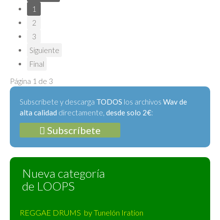
1
2
3
Siguiente
Final
Página 1 de 3
Subscríbete y descarga
TODOS
los archivos
Wav de
alta calidad
directamente,
desde solo 2€
:
Subscríbete
Nueva categoría
de LOOPS
REGGAE DRUMS by Tunelón Iration