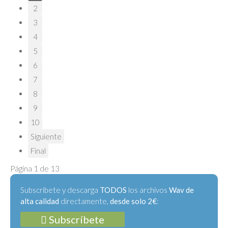
2
3
4
5
6
7
8
9
10
Siguiente
Final
Página 1 de 13
Subscríbete y descarga
TODOS
los archivos
Wav de
alta calidad
directamente,
desde solo 2€
:
Subscríbete