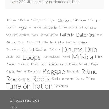
Hay 422 invitados y ningún miembro en línea
137 bpm
145 bpm
89 bpm
115 bpm
125 bpm
135 bpm
167 bpm
Agua
175 bpm
Amanecer
Ambiente
Ambiente de ciudad
Animales
Baterías
Bateria
Aplausos
Avenida
Aves
Barrio
bebe
Banda
Calles
Bullicio
Caida
Calle estrecha
Camión
Campo
Calle
Drums
Dub
Ciudad
Coches
Carreteras
Cofradía
Loops
Música
Lluvia
loop
Manifestación
Niños
Metal
Parque
Pasajeros
Pasos
Percusión brasileña
Perros
Petardos
Playa
Reggae
Ritmo
Plazas
Puertas
Recorrido
Riachuelo
Roots
Rockers
Suelo
Trenes
Tráfico
Tormenta
Tunelón Iration
Vehículos
Enlaces rápidos
Inicio