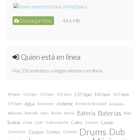
Descargar Wav
49.6 MB
Quien está en linea
Hay 556 invitados y ningún miembro en línea
137 bpm
145 bpm
89 bpm
115 bpm
125 bpm
135 bpm
167 bpm
Agua
175 bpm
Amanecer
Ambiente
Ambiente de ciudad
Animales
Baterías
Bateria
Aplausos
Avenida
Aves
Barrio
bebe
Banda
Calles
Bullicio
Caida
Calle estrecha
Camión
Campo
Calle
Drums
Dub
Ciudad
Coches
Carreteras
Cofradía