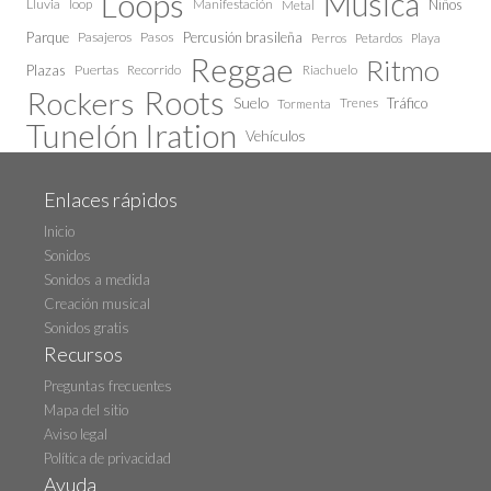
Loops
Música
Lluvia
loop
Manifestación
Niños
Metal
Parque
Pasajeros
Pasos
Percusión brasileña
Perros
Petardos
Playa
Reggae
Ritmo
Plazas
Puertas
Recorrido
Riachuelo
Roots
Rockers
Suelo
Trenes
Tráfico
Tormenta
Tunelón Iration
Vehículos
Enlaces rápidos
Inicio
Sonidos
Sonidos a medida
Creación musical
Sonidos gratis
Recursos
Preguntas frecuentes
Mapa del sitio
Aviso legal
Política de privacidad
Ayuda