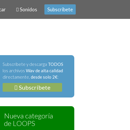
car
Sonidos
Subscríbete
Subscríbete y descarga
TODOS
los archivos
Wav de alta calidad
directamente,
desde solo 2€
:
Subscríbete
Nueva categoría
de LOOPS