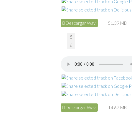
Descargar Wav
51.39 MB
5
6
Descargar Wav
14.67 MB