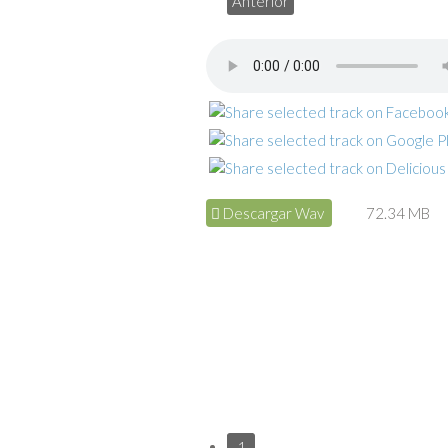
Anterior
Descargar Wav
72.34 MB
1