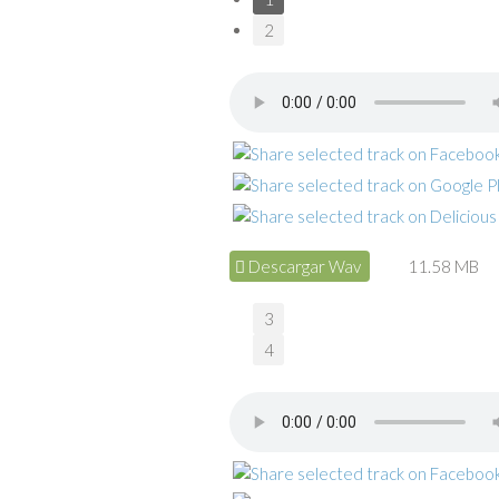
2
Descargar Wav
11.58 MB
3
4