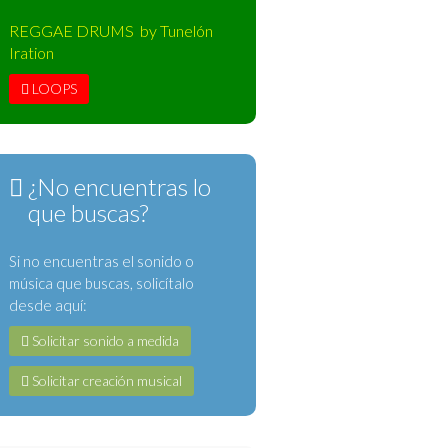
REGGAE DRUMS by Tunelón
Iration
LOOPS
¿No encuentras lo
que buscas?
Si no encuentras el sonido o
música que buscas, solicítalo
desde aquí:
Solicitar sonido a medida
Solicitar creación musical