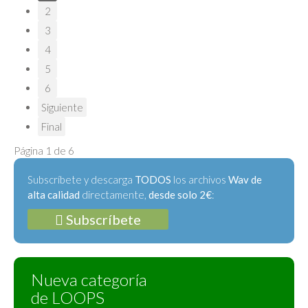
2
3
4
5
6
Siguiente
Final
Página 1 de 6
Subscríbete y descarga
TODOS
los archivos
Wav de
alta calidad
directamente,
desde solo 2€
:
Subscríbete
Nueva categoría
de LOOPS