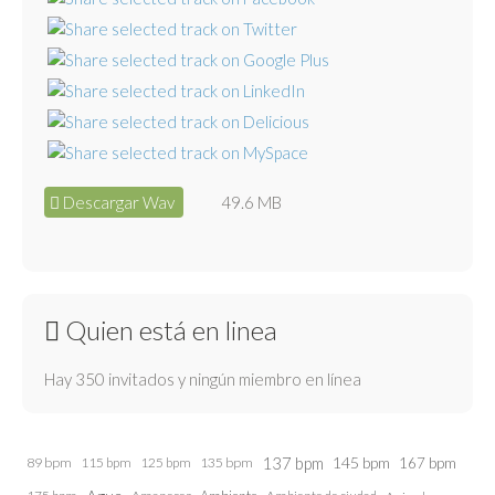
Descargar Wav
49.6 MB
Quien está en linea
Hay 350 invitados y ningún miembro en línea
137 bpm
145 bpm
89 bpm
115 bpm
125 bpm
135 bpm
167 bpm