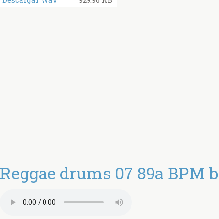
Descargar Wav
929.96 KB
Reggae drums 07 89a BPM by