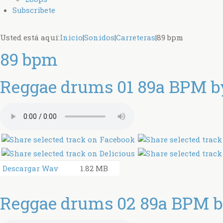
Subscríbete
Usted está aquí:
Inicio
|
Sonidos
|
Carreteras
|
89 bpm
89 bpm
Reggae drums 01 89a BPM by
Descargar Wav
1.82 MB
Reggae drums 02 89a BPM by