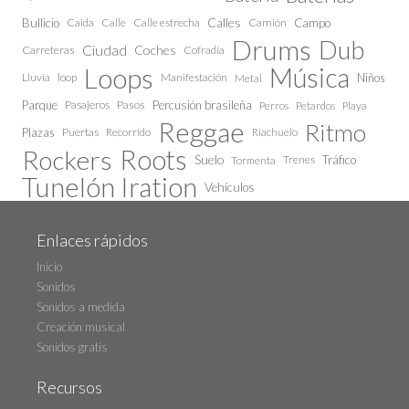
Calles
Bullicio
Caida
Calle estrecha
Camión
Campo
Calle
Drums
Dub
Ciudad
Coches
Carreteras
Cofradía
Loops
Música
Lluvia
loop
Manifestación
Niños
Metal
Parque
Pasajeros
Pasos
Percusión brasileña
Perros
Petardos
Playa
Reggae
Ritmo
Plazas
Puertas
Recorrido
Riachuelo
Roots
Rockers
Suelo
Trenes
Tráfico
Tormenta
Tunelón Iration
Vehículos
Enlaces rápidos
Inicio
Sonidos
Sonidos a medida
Creación musical
Sonidos gratis
Recursos