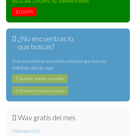
REGGAE DRUMS by Tunelón Iration
LOOPS
¿No encuentras lo
que buscas?
Si no encuentras el sonido o música que buscas,
solicítalo desde aquí:
Solicitar sonido a medida
Solicitar creación musical
Wav gratis del mes
Ollaexpres 01