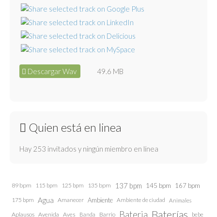
Descargar Wav
49.6 MB
Quien está en linea
Hay 253 invitados y ningún miembro en línea
137 bpm
145 bpm
89 bpm
115 bpm
125 bpm
135 bpm
167 bpm
Agua
175 bpm
Amanecer
Ambiente
Ambiente de ciudad
Animales
Baterías
Bateria
Aplausos
Avenida
Aves
Barrio
bebe
Banda