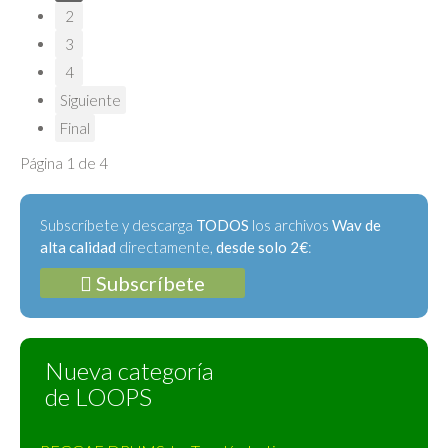
2
3
4
Siguiente
Final
Página 1 de 4
Subscríbete y descarga
TODOS
los archivos
Wav de
alta calidad
directamente,
desde solo 2€
:
Subscríbete
Nueva categoría
de LOOPS